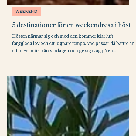
WEEKEND
5 destinationer för en weekendresa i höst
Hösten närmar sig och med den kommer klar luft,
färgglada löv och ett lugnare tempo. Vad passar då bättre än
att ta en paus från vardagen och ge sig iväg på en
höstweekend? Det är en tid på året när städer känns mer
avslappnade och naturen bjuder på fina upplevelse. En kort