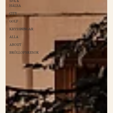
SPA &
HÄLSA
CITY
GOLF
KRYSSNINGAR
ALLA
ABOUT
BRÖLLOPSRESOR