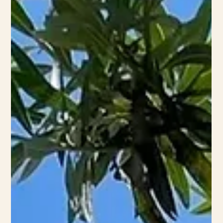
resa räcker ofta långt för att fylla på med ny energi. Vi har
listat fem destinationer som vi tycker är perfekta för en
weekendresa i höst! Baden Baden, Tyskland Den lilla
kurorten i sydvästra Tyskland är