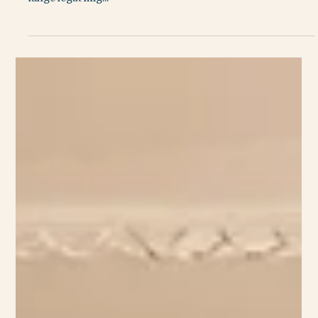
WEEKEND
Claras måsten i Cannes
I början av augusti spenderade jag en vecka på ett av mina
absoluta favoritställen i Frankrike – Cannes. Denna stad har
länge legat mig...