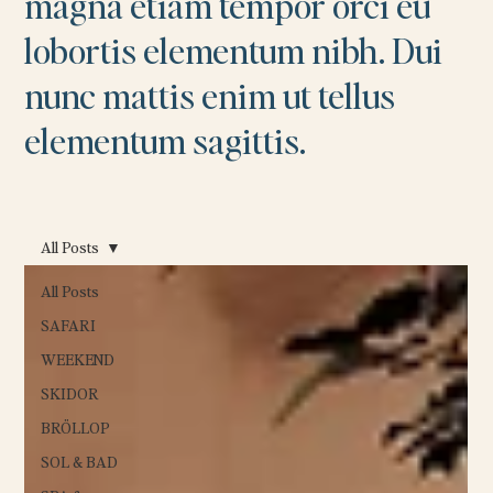
magna etiam tempor orci eu
lobortis elementum nibh. Dui
nunc mattis enim ut tellus
elementum sagittis.
All Posts
All Posts
SAFARI
WEEKEND
SKIDOR
BRÖLLOP
SOL & BAD