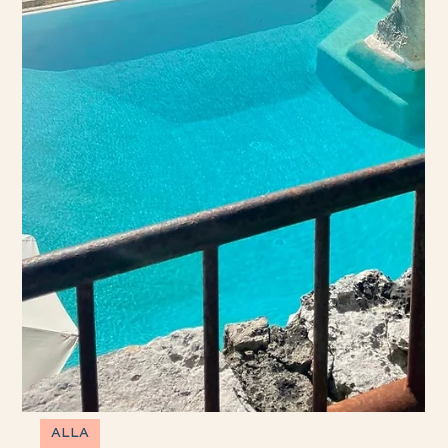
WEEKEND
5 destinationer för en weekendresa i höst
Hösten närmar sig och med den kommer klar luft, färgglada löv och ett
lugnare tempo. Vad passar då bättre än att ta en paus från vardagen och ge
sig iväg på en höstweekend? Det är en tid på året när städer känns mer
avslappnade och naturen bjuder på fina upplevelse. En kort resa räcker
ofta långt för att fylla på med ny energi. Vi har listat fem destinationer som
vi tycker är perfekta för en weekendresa i höst! Baden Baden, Tyskland
Den lilla kurorten i sydvästra Tyskland är