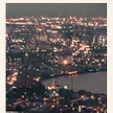
SOL & BAD
5 hotell i Mexiko du inte får missa
Mexiko bjuder på magiska stränder, djungelns mystik och en kultur som
fångar både hjärta och själ. Och vad passar bättre än att uppleva landet från
några av dess mest unika hotell? Vi har listat fem hotell som kombinerar
lyx, natur och oförglömliga upplevelser – perfekta för dig som vill ha det
lilla extra på resan. La Valise Tulum Vid Tulum, känt för sin bohemiska
charm och karibiska stränder, hittar du La Valise – ett boutiquehotell som
kombinerar enkel elegans med en känsl