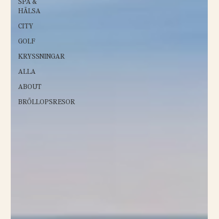
SPA &
HÄLSA
CITY
GOLF
KRYSSNINGAR
ALLA
ABOUT
BRÖLLOPSRESOR