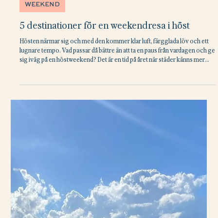
arrondissement, mellan Place Vendôme och Tuilerierna, på en lugn gata
där det är nära till både modehus, museer och Seine. Det är