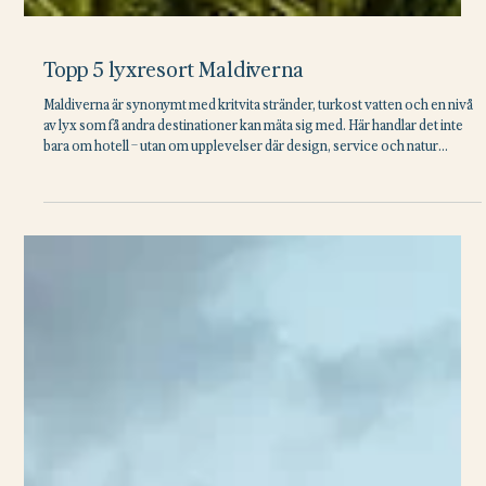
Topp 5 lyxresort Maldiverna
Maldiverna är synonymt med kritvita stränder, turkost vatten och en nivå
av lyx som få andra destinationer kan mäta sig med. Här handlar det inte
bara om hotell – utan om upplevelser där design, service och natur
smälter samman till något extraordinärt. Här har vi samlat fem av de bästa
resorterna i övärlden. Tillsammans representerar de ett urval av vad
Maldiverna har att erbjuda – där varje vistelse blir något långt mer än bara
en semester. På Vakkaru , beläget i ett UNESC