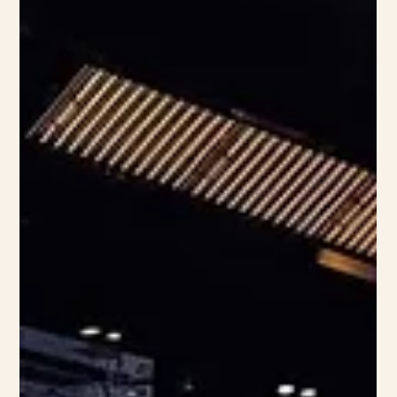
ALLA
Starta nyåret på dessa destinationer
Att inleda det nya året på ett sätt som passar just dig gör nyårsafton extra
minnesvärd. Oavsett om du vill omges av stillhet, kultur eller stadens puls
finns det destinationer som erbjuder unika upplevelser för årets sista
kväll. Vi har listat fyra platser att överväga för ditt nyårsfirande. Maldiverna
Maldiverna ger möjligheten att börja året med stillhet i ett tropiskt paradis.
Med boende över vatten eller på avskilda stränder kan du fira tolvslaget på