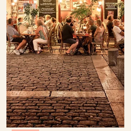
ALLA
Nyöppnade hotell vi ser framemot att besöka
Vi är redan i september 2025, och under året har flera spännande och
unika hotell öppnat sina dörrar. Vi har listat några av våra favoriter som är
väl värda ett besök! Maison Barrière Vendôme Här hittar du ett nytt
tillskott till Paris hotellscen – Maison Barrière Vendôme, som slog upp
dörrarna i januari 2025. Hotellet ligger mitt i stadens första