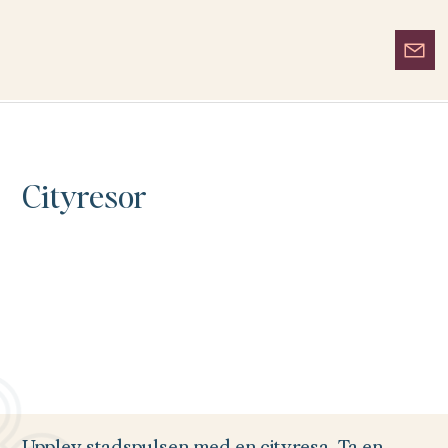
Cityresor
Upplev stadspulsen med en cityresa. Ta en