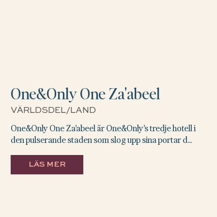
One&Only One Za'abeel
VÄRLDSDEL/LAND
One&Only One Za’abeel är One&Only’s tredje hotell i
den pulserande staden som slog upp sina portar d...
LÄS MER