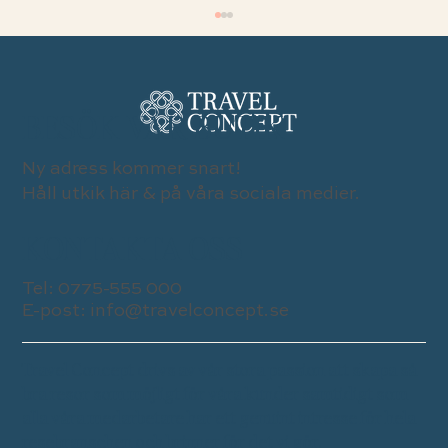
BESÖK VÅR BUTIK
Ny adress kommer snart!
Håll utkik här & på våra sociala medier.
KONTAKTA OSS
Utforska Palau genom Four Seasons nya
Explorer!
Tel:
0775-555 000
E-post:
info@travelconcept.se
Travel Concept drivs av vår stora passion att skapa så
bra resor som möjligt för våra kunder samtidigt som
alla våra medarbetare har ett genuint intresse för hela
resebranschen och brinner för det vi gör.