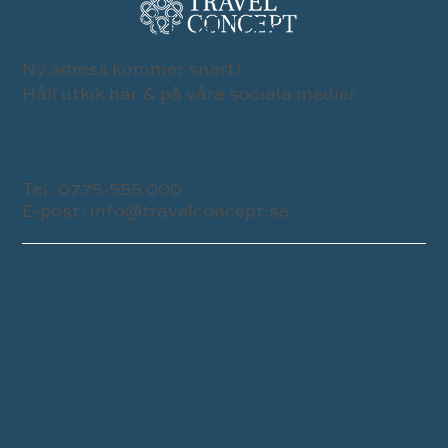
BESÖK VÅR BUTIK
Ny adress kommer snart!
Håll utkik här & på våra sociala medier.
KONTAKTA OSS
Tel:
0775-555 000
E-post:
info@travelconcept.se
Travel Concept drivs av vår stora passion att skapa så
bra resor som möjligt för våra kunder samtidigt som
alla våra medarbetare har ett genuint intresse för hela
resebranschen och brinner för det vi gör.
DESTINATIONER