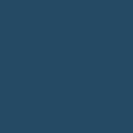
Bad
Prova på en
kryssning
ningar
Jaga den vita tryff
end
i Italien
Safari och
r
bergsgorillor
Bröllopsresa
 Hälsa
på Maldiverna
psresor
Puderdrömmen i
Japan