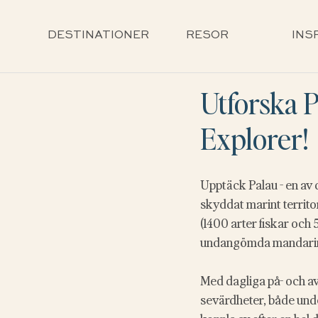
DESTINATIONER
RESOR
INS
Utforska 
Explorer!
Upptäck Palau - en av 
skyddat marint territo
(1400 arter fiskar och 
undangömda mandarinf
Med dagliga på- och avs
sevärdheter, både unde