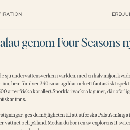
PIRATION
ERBJU
Palau genom Four Seasons n
de sju undervattensverken i världen, med en halv miljon kvad
rium, hem för över 340 smaragdöar och ett fantastiskt spektr
500 arter friska koraller). Snorkla i vackra laguner, där ofarl
iskar finns.
tigningar, ges du möjligheten till att utforska Palau’s många 
r vattnet och på land. Medan du bor i en av explorens 11 svite