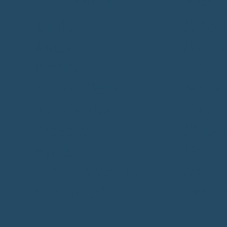
Afrika
Sol & 
Asien
Safari
Europa
Kryss
Indiska Oceanen
Week
Mellanöstern
City
Oceanien
Skido
Syd &
Golf
Centralamerika
Spa &
Nordamerika
Bröllo