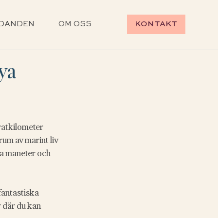
DANDEN
OM OSS
KONTAKT
ya
ratkilometer 
um av marint liv 
iga maneter och 
fantastiska 
r där du kan 