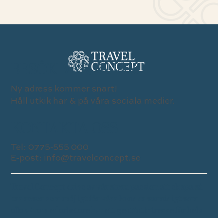
BESÖK VÅR BUTIK
Ny adress kommer snart!
Håll utkik här & på våra sociala medier.
KONTAKTA OSS
Tel:
0775-555 000
E-post:
info@travelconcept.se
Travel Concept drivs av vår stora passion att skapa så
bra resor som möjligt för våra kunder samtidigt som
alla våra medarbetare har ett genuint intresse för hela