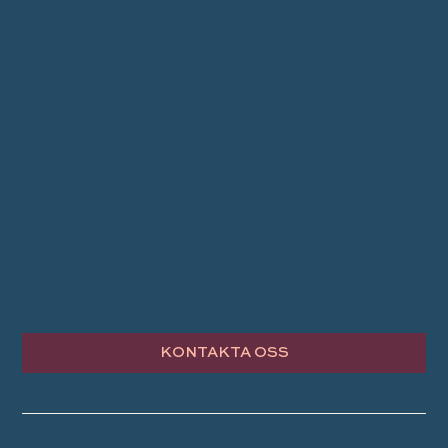
resebranschen och brinner för det vi gör.
DESTINATIONER
RESOR
INSPIRATION
OM TRAVEL CONCEPT
KONTAKTA OSS