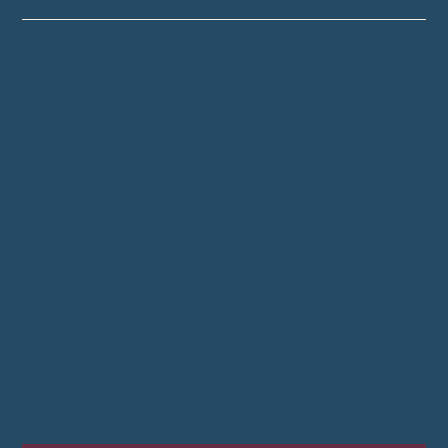
Travel Concept drivs av vår stora passion att skapa så
bra resor som möjligt för våra kunder samtidigt som
alla våra medarbetare har ett genuint intresse för hela
resebranschen och brinner för det vi gör.
DESTINATIONER
RESOR
INSPIRATION
OM TRAVEL CONCEPT