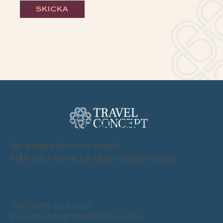
SKICKA
BESÖK VÅR BUTIK
Ny adress kommer snart!
Håll utkik här & på våra sociala medier.
KONTAKTA OSS
Tel:
0775-555 000
E-post:
info@travelconcept.se