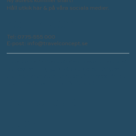
Ny adress kommer snart!
Håll utkik här & på våra sociala medier.
KONTAKTA OSS
Tel:
0775-555 000
E-post:
info@travelconcept.se
Travel Concept drivs av vår stora passion att skapa så
bra resor som möjligt för våra kunder samtidigt som
alla våra medarbetare har ett genuint intresse för hela
resebranschen och brinner för det vi gör.
DESTINATIONER
RESOR