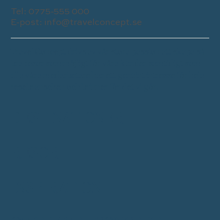
Tel:
0775-555 000
E-post:
info@travelconcept.se
Travel Concept drivs av vår stora passion att skapa så
bra resor som möjligt för våra kunder samtidigt som
alla våra medarbetare har ett genuint intresse för hela
resebranschen och brinner för det vi gör.
DESTINATIONER
RESOR
INSPIRATION