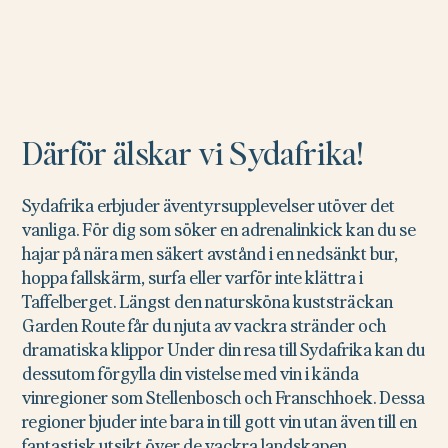
Därför älskar vi Sydafrika!
Sydafrika erbjuder äventyrsupplevelser utöver det
vanliga. För dig som söker en adrenalinkick kan du se
hajar på nära men säkert avstånd i en nedsänkt bur,
hoppa fallskärm, surfa eller varför inte klättra i
Taffelberget. Längst den natursköna kuststräckan
Garden Route får du njuta av vackra stränder och
dramatiska klippor Under din resa till Sydafrika kan du
dessutom förgylla din vistelse med vin i kända
vinregioner som Stellenbosch och Franschhoek. Dessa
regioner bjuder inte bara in till gott vin utan även till en
fantastisk utsikt över de vackra landskapen.