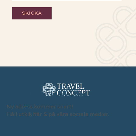
SKICKA
BESÖK VÅR BUTIK
Ny adress kommer snart!
Håll utkik här & på våra sociala medier.
KONTAKTA OSS