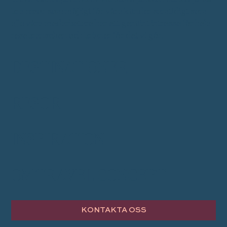
bra resor som möjligt för våra kunder samtidigt som
alla våra medarbetare har ett genuint intresse för hela
resebranschen och brinner för det vi gör.
DESTINATIONER
RESOR
INSPIRATION
OM TRAVEL CONCEPT
KONTAKTA OSS