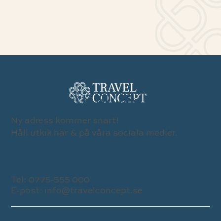
BESÖK VÅR BUTIK
Ny adress kommer snart!
Håll utkik här & på våra sociala medier.
KONTAKTA OSS
Tel:
0775-555 000
E-post:
info@travelconcept.se
Travel Concept drivs av vår stora passion att skapa så