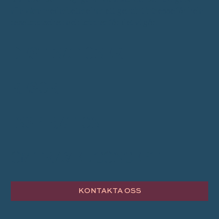
alla våra medarbetare har ett genuint intresse för hela
resebranschen och brinner för det vi gör.
DESTINATIONER
RESOR
INSPIRATION
OM TRAVEL CONCEPT
KONTAKTA OSS