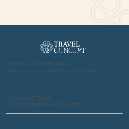
BESÖK VÅR BUTIK
Ny adress kommer snart!
Håll utkik här & på våra sociala medier.
KONTAKTA OSS
Tel:
0775-555 000
E-post:
info@travelconcept.se
Travel Concept drivs av vår stora passion att skapa så
bra resor som möjligt för våra kunder samtidigt som