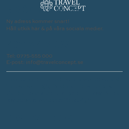
BESÖK VÅR BUTIK
Ny adress kommer snart!
Håll utkik här & på våra sociala medier.
KONTAKTA OSS
Tel:
0775-555 000
E-post:
info@travelconcept.se
Travel Concept drivs av vår stora passion att skapa så
bra resor som möjligt för våra kunder samtidigt som
alla våra medarbetare har ett genuint intresse för hela
resebranschen och brinner för det vi gör.
DESTINATIONER