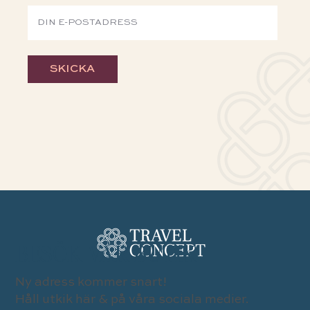
SKICKA
BESÖK VÅR BUTIK
Ny adress kommer snart!
Håll utkik här & på våra sociala medier.