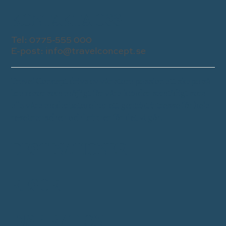
KONTAKTA OSS
Tel:
0775-555 000
E-post:
info@travelconcept.se
Travel Concept drivs av vår stora passion att skapa så
bra resor som möjligt för våra kunder samtidigt som
alla våra medarbetare har ett genuint intresse för hela
resebranschen och brinner för det vi gör.
DESTINATIONER
RESOR
INSPIRATION