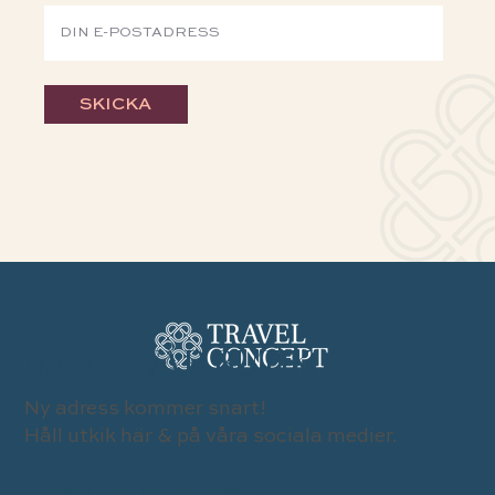
SKICKA
BESÖK VÅR BUTIK
Ny adress kommer snart!
Håll utkik här & på våra sociala medier.