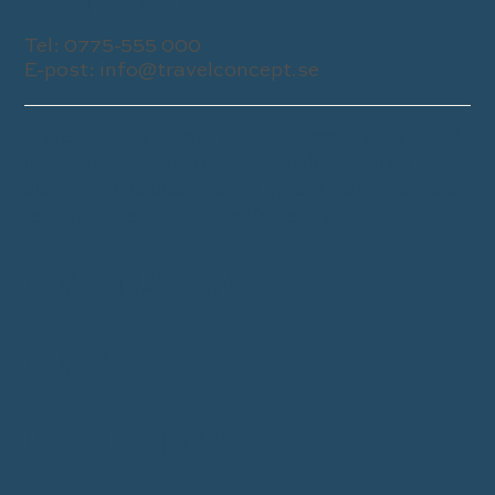
KONTAKTA OSS
Tel:
0775-555 000
E-post:
info@travelconcept.se
Travel Concept drivs av vår stora passion att skapa så
bra resor som möjligt för våra kunder samtidigt som
alla våra medarbetare har ett genuint intresse för hela
resebranschen och brinner för det vi gör.
DESTINATIONER
RESOR
INSPIRATION