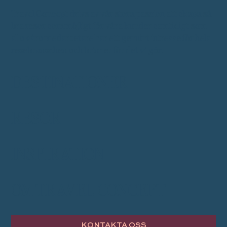
Travel Concept drivs av vår stora passion att skapa så
bra resor som möjligt för våra kunder samtidigt som
alla våra medarbetare har ett genuint intresse för hela
resebranschen och brinner för det vi gör.
DESTINATIONER
RESOR
INSPIRATION
OM TRAVEL CONCEPT
KONTAKTA OSS