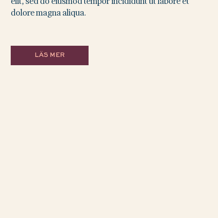
elit, sed do eiusmod tempor incididunt ut labore et
dolore magna aliqua.
LÄS MER