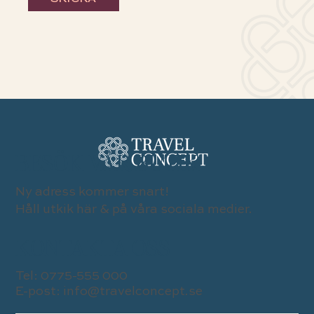
BESÖK VÅR BUTIK
Ny adress kommer snart!
Håll utkik här & på våra sociala medier.
KONTAKTA OSS
Tel:
0775-555 000
E-post:
info@travelconcept.se