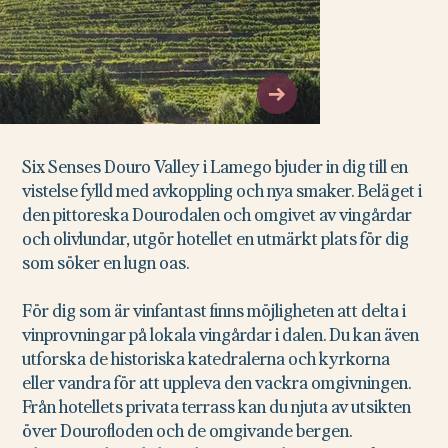
Six Senses Douro Valley i Lamego bjuder in dig till en
vistelse fylld med avkoppling och nya smaker. Beläget i
den pittoreska Dourodalen och omgivet av vingårdar
och olivlundar, utgör hotellet en utmärkt plats för dig
som söker en lugn oas.
För dig som är vinfantast finns möjligheten att delta i
vinprovningar på lokala vingårdar i dalen. Du kan även
utforska de historiska katedralerna och kyrkorna
eller vandra för att uppleva den vackra omgivningen.
Från hotellets privata terrass kan du njuta av utsikten
över Dourofloden och de omgivande bergen.