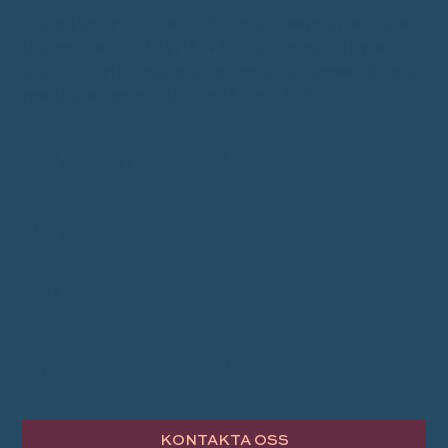
Travel Concept drivs av vår stora passion att skapa så
bra resor som möjligt för våra kunder samtidigt som
alla våra medarbetare har ett genuint intresse för hela
resebranschen och brinner för det vi gör.
DESTINATIONER
RESOR
INSPIRATION
OM TRAVEL CONCEPT
KONTAKTA OSS