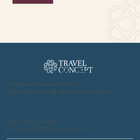
BESÖK VÅR BUTIK
Ny adress kommer snart!
Håll utkik här & på våra sociala medier.
KONTAKTA OSS
Tel:
0775-555 000
E-post:
info@travelconcept.se