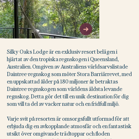
Silky Oaks Lodge är en exklusiv resort belägen i
hjärtat av den tropiska regnskogen i Queensland,
Australien. Omgiven av Australiens världsarvslistade
Daintree-regnskog som möter Stora Barriärrevet, med
en uppskattad ålder på 180 miljoner år betraktas
Daintree-regnskogen som världens äldsta levande
regnskog. Detta gör det till en unik destination för dig
som vill ta del av vacker natur och en fridfull miljö.
Varje svit på resorten är omsorgsfullt utformad för att
erbjuda dig en avkopplande atmosfär och en fantastisk
utsikt över omgivande trädtoppar och floden