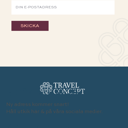
SKICKA
BESÖK VÅR BUTIK
Ny adress kommer snart!
Håll utkik här & på våra sociala medier.
KONTAKTA OSS