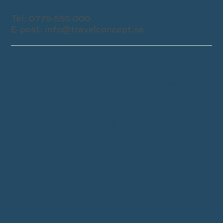
Tel:
0775-555 000
E-post:
info@travelconcept.se
Travel Concept drivs av vår stora passion att skapa så
bra resor som möjligt för våra kunder samtidigt som
alla våra medarbetare har ett genuint intresse för hela
resebranschen och brinner för det vi gör.
DESTINATIONER
RESOR
INSPIRATION