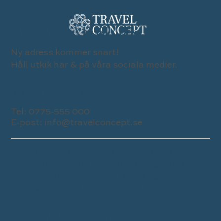
BESÖK VÅR BUTIK
Ny adress kommer snart!
Håll utkik här & på våra sociala medier.
KONTAKTA OSS
Tel:
0775-555 000
E-post:
info@travelconcept.se
Travel Concept drivs av vår stora passion att skapa så
bra resor som möjligt för våra kunder samtidigt som
alla våra medarbetare har ett genuint intresse för hela
resebranschen och brinner för det vi gör.
DESTINATIONER