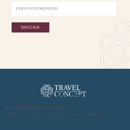
SKICKA
BESÖK VÅR BUTIK
Ny adress kommer snart!
Håll utkik här & på våra sociala medier.