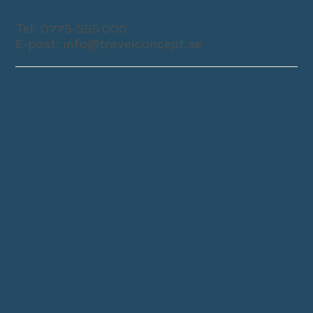
KONTAKTA OSS
Tel:
0775-555 000
E-post:
info@travelconcept.se
Travel Concept drivs av vår stora passion att skapa så
bra resor som möjligt för våra kunder samtidigt som
alla våra medarbetare har ett genuint intresse för hela
resebranschen och brinner för det vi gör.
DESTINATIONER
RESOR
INSPIRATION