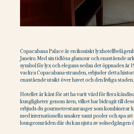
Copacabana Palace är en ikoniskt lyxhotellbelägenhe
Janeiro. Med sin tidlösa glamour och enastående arki
symbol för lyx och elegans sedan det öppnades år 1
vackra Copacabana-stranden, erbjuder detta histori
enastående utsikt över havet och den livliga staden.
Hotellet är känt för att ha varit värd för flera kändis
kungligheter genom åren, vilket har bidragit till dess
erbjuds du gourmetrestauranger som kombinerar kla
med internationella smaker samt pooler och spa att 
loungeområden där du kan njuta av solnedgången ö