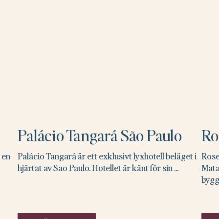
Palácio Tangará São Paulo
Ro
 en
Palácio Tangará är ett exklusivt lyxhotell beläget i
Rose
hjärtat av São Paulo. Hotellet är känt för sin ...
Mata
byggn