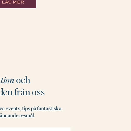
LÄS MER
ation
och
den från oss
va events, tips på fantastiska
pännande resmål.