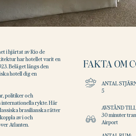
t i hjärtat av Rio de
tektur har hotellet varit en
FAKTA OM 
923. Beläget längs den
ska hotell dig en
ANTAL STJÄR
5
ar, politiker och
 internationella rykte. Här
AVSTÅND TILL
ssiska brasilianska rätter
30 minuter tran
koppla av i och
Airport
ver Atlanten.
ANTAL RUM: