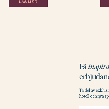
LÄS MER
Få
inspir
erbjudan
Ta del av exklusi
hotell och nya s