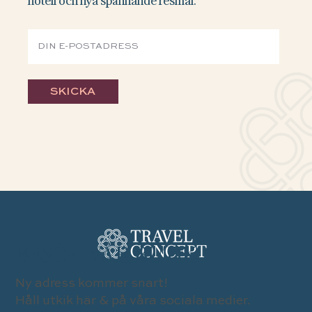
SKICKA
BESÖK VÅR BUTIK
Ny adress kommer snart!
Håll utkik här & på våra sociala medier.