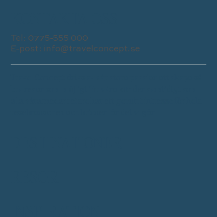
KONTAKTA OSS
Tel:
0775-555 000
E-post:
info@travelconcept.se
Travel Concept drivs av vår stora passion att skapa så
bra resor som möjligt för våra kunder samtidigt som
alla våra medarbetare har ett genuint intresse för hela
resebranschen och brinner för det vi gör.
DESTINATIONER
RESOR
INSPIRATION