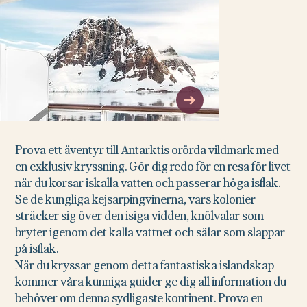
Prova ett äventyr till Antarktis orörda vildmark med
en exklusiv kryssning. Gör dig redo för en resa för livet
när du korsar iskalla vatten och passerar höga isflak.
Se de kungliga kejsarpingvinerna, vars kolonier
sträcker sig över den isiga vidden, knölvalar som
bryter igenom det kalla vattnet och sälar som slappar
på isflak.
När du kryssar genom detta fantastiska islandskap
kommer våra kunniga guider ge dig all information du
behöver om denna sydligaste kontinent. Prova en