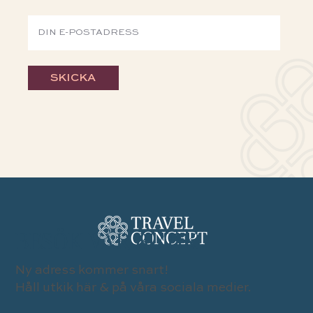
SKICKA
BESÖK VÅR BUTIK
Ny adress kommer snart!
Håll utkik här & på våra sociala medier.