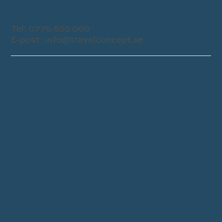
KONTAKTA OSS
Tel:
0775-555 000
E-post:
info@travelconcept.se
Travel Concept drivs av vår stora passion att skapa så
bra resor som möjligt för våra kunder samtidigt som
alla våra medarbetare har ett genuint intresse för hela
resebranschen och brinner för det vi gör.
DESTINATIONER
RESOR
INSPIRATION