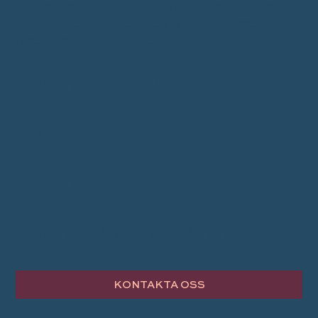
bra resor som möjligt för våra kunder samtidigt som
alla våra medarbetare har ett genuint intresse för hela
resebranschen och brinner för det vi gör.
DESTINATIONER
RESOR
INSPIRATION
OM TRAVEL CONCEPT
KONTAKTA OSS