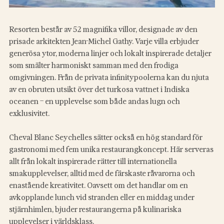
Resorten består av 52 magnifika villor, designade av den 
prisade arkitekten Jean-Michel Gathy. Varje villa erbjuder 
generösa ytor, moderna linjer och lokalt inspirerade detaljer 
som smälter harmoniskt samman med den frodiga 
omgivningen. Från de privata infinitypoolerna kan du njuta 
av en obruten utsikt över det turkosa vattnet i Indiska 
oceanen – en upplevelse som både andas lugn och 
exklusivitet.  
Cheval Blanc Seychelles sätter också en hög standard för 
gastronomi med fem unika restaurangkoncept. Här serveras 
allt från lokalt inspirerade rätter till internationella 
smakupplevelser, alltid med de färskaste råvarorna och 
enastående kreativitet. Oavsett om det handlar om en 
avkopplande lunch vid stranden eller en middag under 
stjärnhimlen, bjuder restaurangerna på kulinariska 
upplevelser i världsklass.  