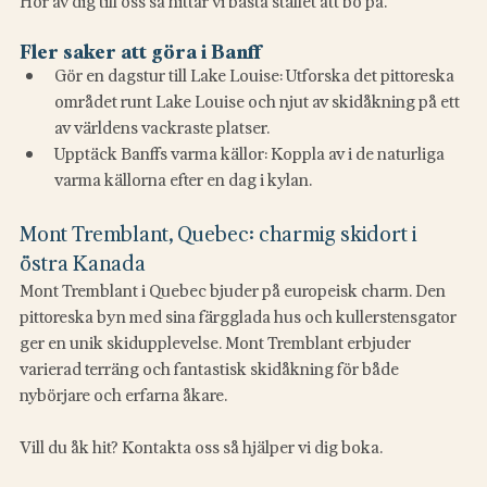
Hör av dig till oss så hittar vi bästa stället att bo på.
Fler saker att göra i Banff
Gör en dagstur till Lake Louise: Utforska det pittoreska 
området runt Lake Louise och njut av skidåkning på ett 
av världens vackraste platser.
Upptäck Banffs varma källor: Koppla av i de naturliga 
varma källorna efter en dag i kylan.
Mont Tremblant, Quebec: charmig skidort i 
östra Kanada
Mont Tremblant i Quebec bjuder på europeisk charm. Den 
pittoreska byn med sina färgglada hus och kullerstensgator 
ger en unik skidupplevelse. Mont Tremblant erbjuder 
varierad terräng och fantastisk skidåkning för både 
nybörjare och erfarna åkare.
Vill du åk hit? Kontakta oss så hjälper vi dig boka.