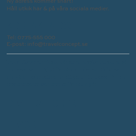
Ny adress kommer snart!
Håll utkik här & på våra sociala medier.
Starta nyåret på dessa destinationer
KONTAKTA OSS
Tel:
0775-555 000
E-post:
info@travelconcept.se
Travel Concept drivs av vår stora passion att skapa så
bra resor som möjligt för våra kunder samtidigt som
alla våra medarbetare har ett genuint intresse för hela
resebranschen och brinner för det vi gör.
DESTINATIONER
RESOR