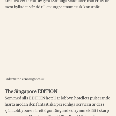
kreativa verk i rött, av fyra kvinnliga visionärer, från en av de 
mest hyllade i vår tid till en ung vietnamesisk konstnär.
Bild från the-connaught.co.uk
The Singapore EDITION
Som med alla EDITION-hotell är lobbyn hotellets pulserande 
hjärta medan den fantastiska personliga servicen är dess 
själ. Lobbybaren är ett ögonfångande utrymme klätt i skarp 