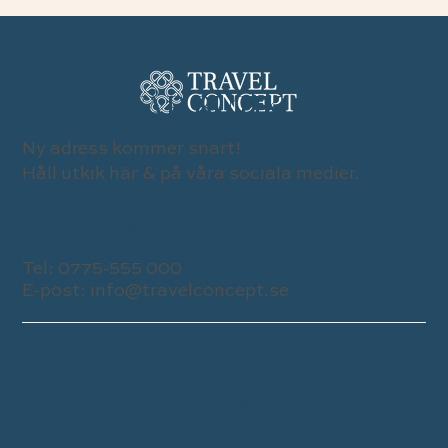
BESÖK VÅR BUTIK
Ny adress kommer snart!
Håll utkik här & på våra sociala medier.
4 nyöppnade hotell du inte får missa!
KONTAKTA OSS
Tel:
0775-555 000
E-post:
info@travelconcept.se
Travel Concept drivs av vår stora passion att skapa så
bra resor som möjligt för våra kunder samtidigt som
alla våra medarbetare har ett genuint intresse för hela
resebranschen och brinner för det vi gör.