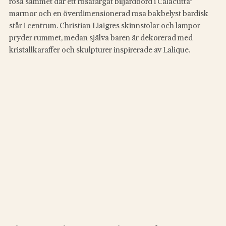
rosa sammet där ett rosafärgat biljardbord i Calacutta-
marmor och en överdimensionerad rosa bakbelyst bardisk 
står i centrum. Christian Liaigres skinnstolar och lampor 
pryder rummet, medan själva baren är dekorerad med 
kristallkaraffer och skulpturer inspirerade av Lalique. 